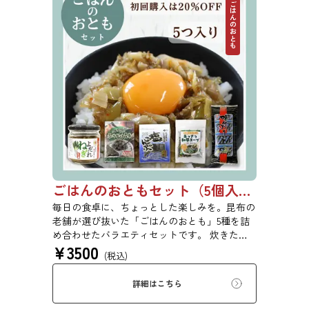
ごはんのおとも
ごはんのおともセット（5個入り）【初回購入は20％OFF】
毎日の食卓に、ちょっとした楽しみを。昆布の
老舗が選び抜いた「ごはんのおとも」5種を詰
め合わせたバラエティセットです。 炊きたて
¥
3500
ごはんにのせるだけ、お弁当に添えるだけで、
(税込)
手軽に美味しさが広がります。ご自宅用にはも
ちろん、ちょっとした贈り物にもおすすめで
詳細はこちら
す。 ※本商品はギフト仕様の化粧箱ではな
く、簡易ダンボール梱包でのお届けとなりま