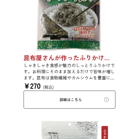
昆布屋さんが作ったふりかけ昆布 30g 単品 5袋セット 20袋セット 5072
しゃきしゃき食感が魅力のしっとりふりかけで
す。お料理にそのまま加えるだけで旨味が増し
ます。昆布は食物繊維やカルシウムを豊富に含
¥
270
んでいるため、バランスのとれた食生活のため
(税込)
にお使いいただけます。
詳細はこちら
ふりかけ昆布