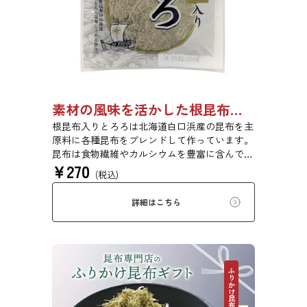
素材の風味を活かした根昆布入りとろろ 23g 単品 5袋セット 20袋セット 3481
根昆布入りとろろは北海道白口浜産の昆布を主
原料に各種昆布をブレンドして作っています。
昆布は食物繊維やカルシウムを豊富に含んでい
¥
270
ます。薄くふんわりと削っており、ご飯やお吸
(税込)
い物、うどんに入れて美味しく召し上がれま
す。お口の中でとろーり、つるっと広がる根昆
詳細はこちら
布入りとろろを是非ご賞味ください。
ふりかけ昆布