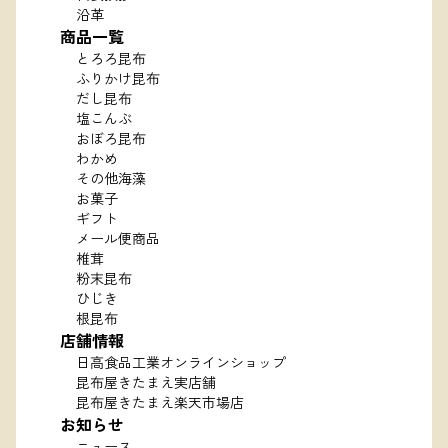
沿革
商品一覧
とろろ昆布
ふりかけ昆布
だし昆布
塩こんぶ
おぼろ昆布
わかめ
その他海藻
お菓子
ギフト
メール便商品
椎茸
粉末昆布
ひじき
根昆布
店舗情報
日高食品工業オンラインショップ
昆布屋きたまえ実店舗
昆布屋きたまえ楽天市場店
お知らせ
ニュース