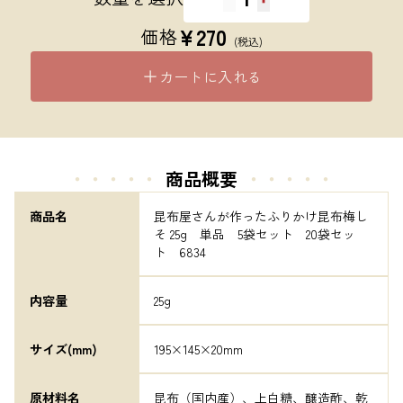
¥
270
価格
(税込)
カートに入れる
・・・・・
商品概要
・・・・・
商品名
昆布屋さんが作ったふりかけ昆布梅し
そ 25g　単品　5袋セット　20袋セッ
ト　6834
内容量
25g
サイズ(mm)
195×145×20mm
原材料名
昆布（国内産）、上白糖、醸造酢、乾