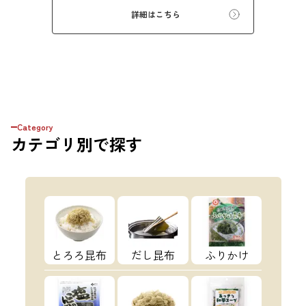
うぞ。 ※本商品はギフト仕様の化粧箱ではな
詳細はこちら
く、簡易ダンボール梱包でのお届けとなりま
す。贈答用をご希望の方は、あらかじめご留意
ください。【初回購入20％OFFクーポンコー
ド：X4VJE7KBJ8CP】
Category
カテゴリ
別で探す
とろろ昆布
だし昆布
ふりかけ