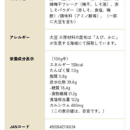
燥梅干フレーク（梅干、しそ液）、赤
しそパウダー（赤しそ、食塩、梅
酢）/調味料（アミノ酸等）、（一部
に大豆を含む）
アレルギー
大豆 ※原材料の昆布は「えび、かに」
が生息する海域にて採取しています。
栄養成分表示
（100g中）

エネルギー 152kcal

たんぱく質 7.0g

脂質 0.9g

炭水化物 39.6g　

-糖質 18.4g

-食物繊維 21.2g

食塩相当量 12.2g

カルシウム 480mg

（この表示値は、目安です。）
JANコード
4902642116834