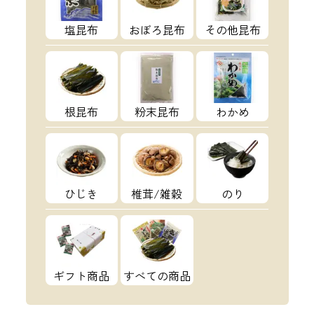
塩昆布
おぼろ昆布
その他昆布
根昆布
粉末昆布
わかめ
ひじき
椎茸/雑穀
のり
ギフト商品
すべての商品