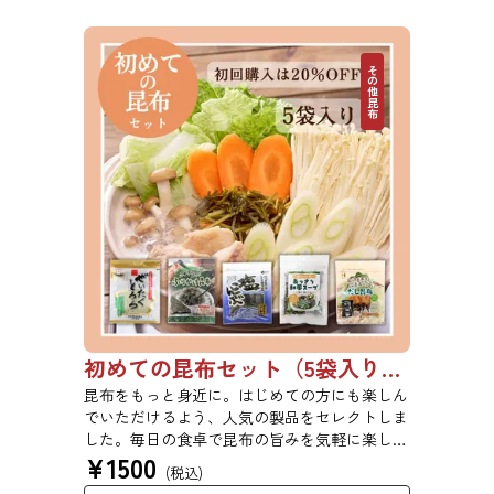
す。贈答用をご希望の方は、あらかじめご留意
ください。 【初回購入20％OFFクーポンコー
ド：08WJ6F0SSYPZ】
その他昆布
初めての昆布セット（5袋入り）【初回購入は20％OFF】
昆布をもっと身近に。はじめての方にも楽しん
でいただけるよう、人気の製品をセレクトしま
した。毎日の食卓で昆布の旨みを気軽に楽しめ
¥
1500
る、バラエティ豊かなセットです。ご自宅用は
(税込)
もちろん、ちょっとしたご挨拶や贈り物にもど