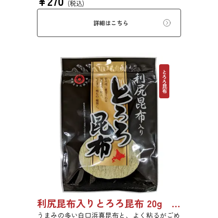
¥
270
(税込)
のためにお使いいただけます。白ごはん、納
豆、豆腐、和え物など、様々なお料理にお使い
詳細はこちら
いただけます。
とろろ昆布
利尻昆布入りとろろ昆布 20g 3436
うまみの多い白口浜真昆布と、よく粘るがごめ