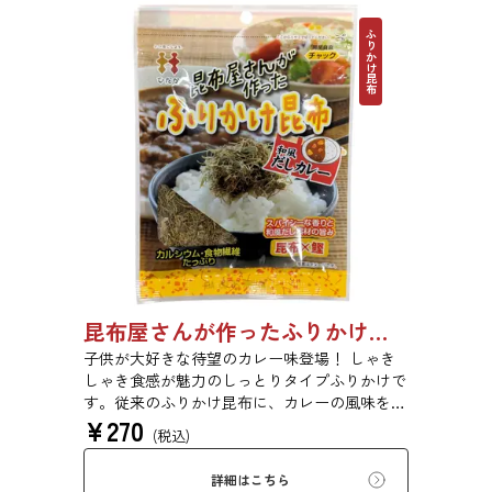
ふりかけ昆布
昆布屋さんが作ったふりかけ昆布和風だしカレー 30g 単品 5袋セット 20袋セット 6988
子供が大好きな待望のカレー味登場！ しゃき
しゃき食感が魅力のしっとりタイプふりかけで
す。従来のふりかけ昆布に、カレーの風味を加
¥
270
えました。さらに、鰹といった他の和風だし原
(税込)
料も加え、だしカレー風に仕上げました。昆布
の旨味とカレーの風味が相性抜群です。
詳細はこちら