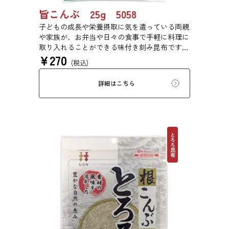
旨こんぶ 25g 5058
子どもの成長や栄養摂取に気を遣っている両親
や家族が、お弁当や日々の食事で手軽に料理に
取り入れることができる味付き刻み昆布です。
¥
270
程良い塩味と旨味のバランスを追求しました。
(税込)
塩味を抑えながら、旨味を引き立てる「あごだ
し風味」で満足感を実現しました。
詳細はこちら
とろろ昆布