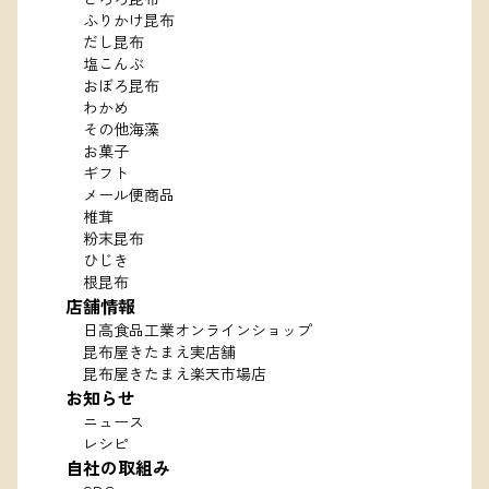
ふりかけ昆布
だし昆布
塩こんぶ
おぼろ昆布
わかめ
その他海藻
お菓子
ギフト
メール便商品
椎茸
粉末昆布
ひじき
根昆布
店舗情報
日高食品工業オンラインショップ
昆布屋きたまえ実店舗
昆布屋きたまえ楽天市場店
お知らせ
ニュース
レシピ
自社の取組み