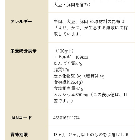
大豆・豚肉を含む）
アレルギー
牛肉、大豆、豚肉 ※原材料の昆布は
「えび、かに」が生息する海域にて採
取しています。
栄養成分表示
（100g中）

エネルギー189kcal

たんぱく質5.7g

脂質1.7g

炭水化物50.8g（糖質24.4g

食物繊維26.4g）

食塩相当量6.1g

カルシウム690mg（この表示値は、目
安です。）
JANコード
4536162111774
賞味期限
13ヶ月（2ヶ月以上のものをお届けしま