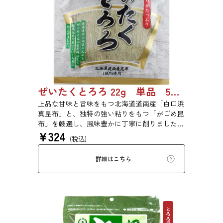
ぜいたくとろろ 22g 単品 5袋セット 20袋セット 1743
上品な甘味と旨味をもつ北海道道南産「白口浜
真昆布」と、独特の強い粘りをもつ「がごめ昆
布」を厳選し、風味豊かに丁寧に削りました。
¥
324
ぜいたくな味を、思う存分にご堪能ください。
(税込)
詳細はこちら
とろろ昆布