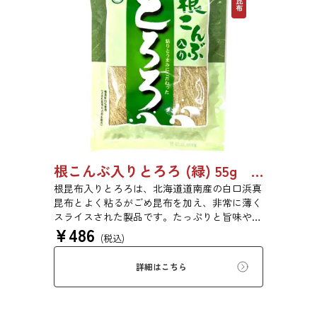
根こんぶ入りとろろ (緑) 55g 単品 5袋セット 20袋セット 3054
根昆布入りとろろは、北海道道南産の白口浜真
昆布とよく粘るがごめ昆布を加え、非常に薄く
スライスされた製品です。たっぷりと旨味や粘
¥
486
りがあり、昆布本来の風味を存分にご賞味いた
(税込)
だけます。現代の食生活にぜひ一日一度、お好
みの量をお召し上がりください。
詳細はこちら