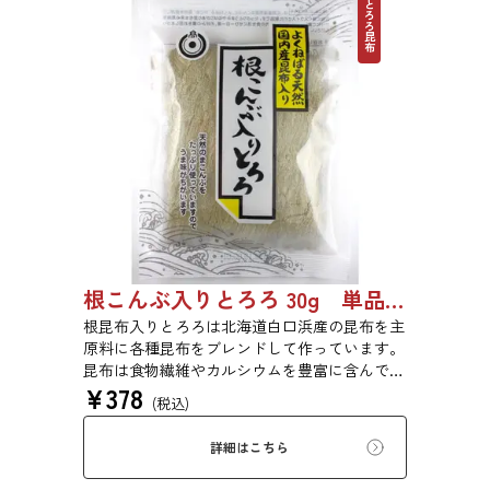
とろろ昆布
根こんぶ入りとろろ 30g 単品 5袋セット 20袋セット 1877
根昆布入りとろろは北海道白口浜産の昆布を主
原料に各種昆布をブレンドして作っています。
昆布は食物繊維やカルシウムを豊富に含んでい
¥
378
ます。薄くふんわりと削っており、ご飯やお吸
(税込)
い物、うどんに入れて美味しく召し上がれま
す。お口の中でとろーり、つるっと広がる根昆
詳細はこちら
布入りとろろを是非ご賞味ください。