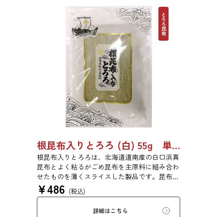
とろろ昆布
根昆布入りとろろ (白) 55g 単品 5袋 20袋 3429
根昆布入りとろろは、北海道道南産の白口浜真
昆布とよく粘るがごめ昆布を主原料に組み合わ
せたものを薄くスライスした製品です。昆布本
¥
486
来の風味を存分にご賞味ください。
(税込)
詳細はこちら