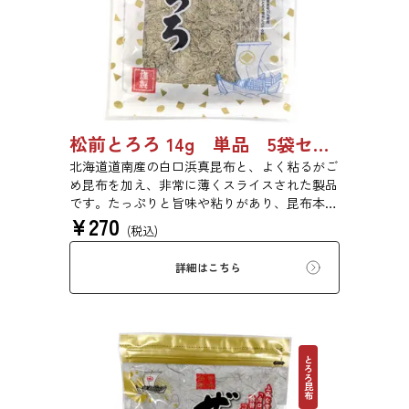
松前とろろ 14g 単品 5袋セット 20袋セット 3443
北海道道南産の白口浜真昆布と、よく粘るがご
め昆布を加え、非常に薄くスライスされた製品
です。たっぷりと旨味や粘りがあり、昆布本来
¥
270
の風味を存分にご賞味いただけます。現代の食
(税込)
生活にぜひ一日一度、お好みの量をお召し上が
りください。
詳細はこちら
とろろ昆布