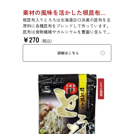
素材の風味を活かした根昆布入りとろろ 23g 単品 5袋セット 20袋セット 3481
根昆布入りとろろは北海道白口浜産の昆布を主
原料に各種昆布をブレンドして作っています。
昆布は食物繊維やカルシウムを豊富に含んでい
¥
270
ます。薄くふんわりと削っており、ご飯やお吸
(税込)
い物、うどんに入れて美味しく召し上がれま
す。お口の中でとろーり、つるっと広がる根昆
詳細はこちら
布入りとろろを是非ご賞味ください。
とろろ昆布