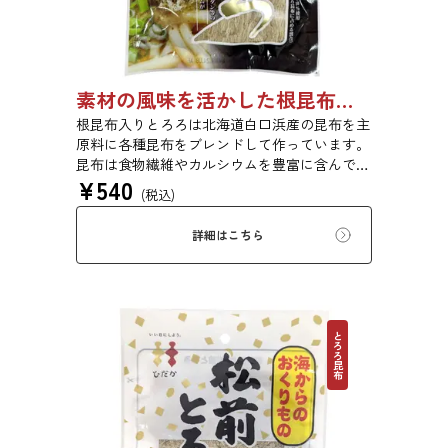
素材の風味を活かした根昆布入りとろろ 65g 単品 5袋セット 20袋セット 1736
根昆布入りとろろは北海道白口浜産の昆布を主
原料に各種昆布をブレンドして作っています。
昆布は食物繊維やカルシウムを豊富に含んでい
¥
540
ます。薄くふんわりと削っており、ご飯やお吸
(税込)
い物、うどんに入れて美味しく召し上がれま
す。お口の中でとろーり、つるっと広がる根昆
詳細はこちら
布入りとろろを是非ご賞味ください。
とろろ昆布