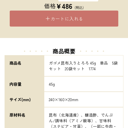
¥
486
価格
(税込)
カートに入れる
・・・・・
商品概要
・・・・・
商品名
ガゴメ昆布入りとろろ 45g　単品　5袋
セット　20袋セット　1774
内容量
45g
サイズ(mm)
240×160×20mm
原材料名
昆布（北海道産）、醸造酢、でんぷ
ん/調味料（アミノ酸等）、甘味料
（ステビア・甘草）、（一部に牛肉・