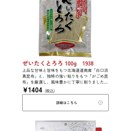
ぜいたくとろろ 100g 1938
上品な甘味と旨味をもつ北海道道南産「白口浜
真昆布」と、独特の強い粘りをもつ「がごめ昆
布」を厳選し、風味豊かに丁寧に削りました。
¥
1404
ぜいたくな味を、思う存分にご堪能ください。
(税込)
詳細はこちら