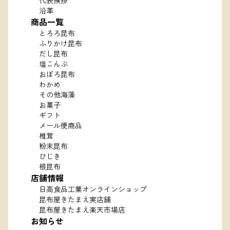
代表挨拶
沿革
商品一覧
とろろ昆布
ふりかけ昆布
だし昆布
塩こんぶ
おぼろ昆布
わかめ
その他海藻
お菓子
ギフト
メール便商品
椎茸
粉末昆布
ひじき
根昆布
店舗情報
日高食品工業オンラインショップ
昆布屋きたまえ実店舗
昆布屋きたまえ楽天市場店
お知らせ