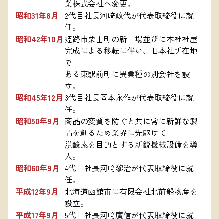
業株式会社へ変更。
昭和31年8月
2代目社長河﨑政代が代表取締役に就
任。
昭和42年10月
姫路市栗山町の新工場並びに本社社屋
完成による移転に伴い、旧本社所在地
で

ある東駅前町に異業種の別会社を設
立。
昭和45年12月
3代目社長岡本永作が代表取締役に就
任。
昭和50年9月
商品の変質を防ぐと共に常に新鮮な製
品を創るため業界に先駆けて

脱酸素を目的とする新鋭機械設備を導
入。
昭和60年9月
4代目社長河﨑黎治が代表取締役に就
任。
平成12年9月
北海道函館市に有限会社北前船物産を
設立。
平成17年9月
5代目社長河﨑廣信が代表取締役に就