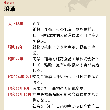
History
沿革
大正13年
創業

雑穀、昆布、その他海産物を業種と
し、河﨑虎雄個人経営による河﨑商店
を発足。
昭和12年
穀物の統制により海産物、昆布に専
業。
昭和22年
商号、組織を姫路食品工業株式会社と
して、雑穀、昆布の取扱いを再び開始
した。
昭和24年12月
統制令撤廃に伴い株式会社日高物産を
設立。
昭和25年9月
有限会社日高物産と組織変更。
昭和27年10月
神戸穀物商品取引所の会員に推され会
員となる。

社名を（有）日高物産から日高食品工