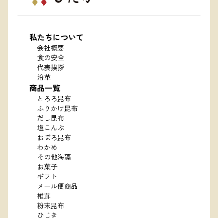
私たちについて
会社概要
食の安全
代表挨拶
沿革
商品一覧
とろろ昆布
ふりかけ昆布
だし昆布
塩こんぶ
おぼろ昆布
わかめ
その他海藻
お菓子
ギフト
メール便商品
椎茸
粉末昆布
ひじき