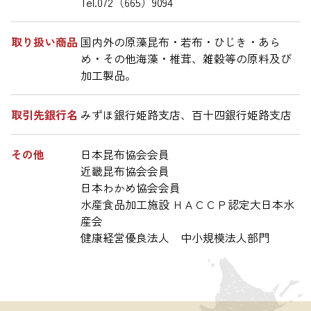
Tel.072（665）9094
取り扱い商品
国内外の原藻昆布・若布・ひじき・あら
め・その他海藻・椎茸、雑穀等の原料及び
加工製品。
取引先銀行名
みずほ銀行姫路支店、百十四銀行姫路支店
その他
日本昆布協会会員
近畿昆布協会会員
日本わかめ協会会員
水産食品加工施設 ＨＡＣＣＰ認定大日本水
産会
健康経営優良法人　中小規模法人部門