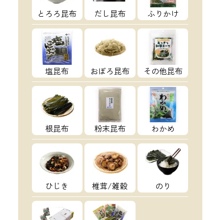
とろろ昆布
だし昆布
ふりかけ
塩昆布
おぼろ昆布
その他昆布
根昆布
粉末昆布
わかめ
ひじき
椎茸/雑穀
のり