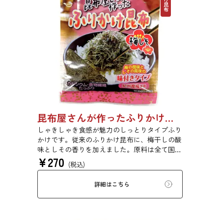
昆布屋さんが作ったふりかけ昆布梅しそ 25g 単品 5袋セット 20袋セット 6834
しゃきしゃき食感が魅力のしっとりタイプふり
かけです。従来のふりかけ昆布に、梅干しの酸
味としその香りを加えました。原料は全て国内
¥
270
産を使用し、梅は和歌山県紀州産を使用してい
(税込)
ます。梅干しらしい味と風味にこだわりまし
た。
詳細はこちら