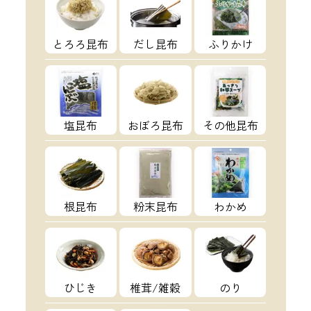
とろろ昆布
だし昆布
ふりかけ
塩昆布
おぼろ昆布
その他昆布
根昆布
粉末昆布
わかめ
ひじき
椎茸/雑穀
のり