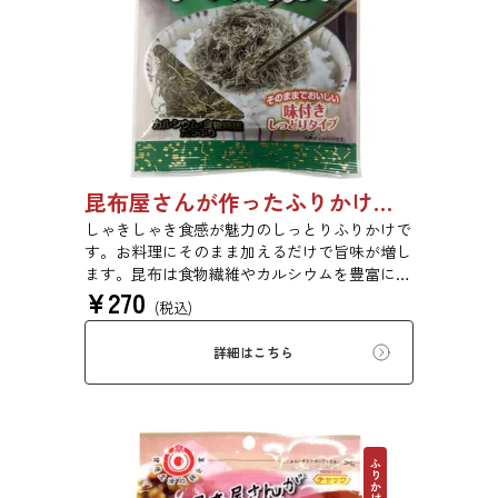
昆布屋さんが作ったふりかけ昆布 30g 単品 5袋セット 20袋セット 5072
しゃきしゃき食感が魅力のしっとりふりかけで
す。お料理にそのまま加えるだけで旨味が増し
ます。昆布は食物繊維やカルシウムを豊富に含
¥
270
んでいるため、バランスのとれた食生活のため
(税込)
にお使いいただけます。
詳細はこちら
ふりかけ昆布