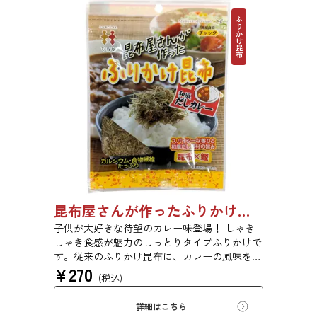
ふりかけ昆布
昆布屋さんが作ったふりかけ昆布和風だしカレー 30g 単品 5袋セット 20袋セット 6988
子供が大好きな待望のカレー味登場！ しゃき
しゃき食感が魅力のしっとりタイプふりかけで
す。従来のふりかけ昆布に、カレーの風味を加
¥
270
えました。さらに、鰹といった他の和風だし原
(税込)
料も加え、だしカレー風に仕上げました。昆布
の旨味とカレーの風味が相性抜群です。
詳細はこちら