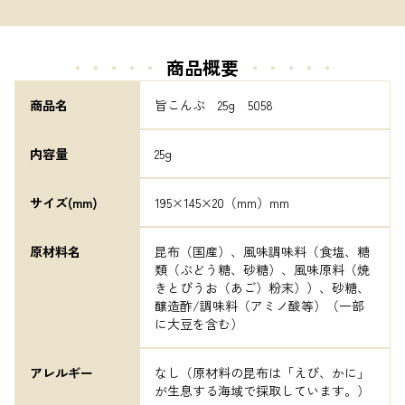
・・・・・
商品概要
・・・・・
商品名
旨こんぶ　25g　5058
内容量
25g
サイズ(mm)
195×145×20（mm）mm
原材料名
昆布（国産）、風味調味料（食塩、糖
類（ぶどう糖、砂糖）、風味原料（焼
きとびうお（あご）粉末））、砂糖、
醸造酢/調味料（アミノ酸等）（一部
に大豆を含む）
アレルギー
なし（原材料の昆布は「えび、かに」
が生息する海域で採取しています。）