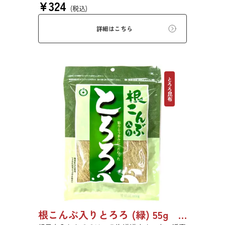
¥
324
ぜいたくな味を、思う存分にご堪能ください。
(税込)
詳細はこちら
とろろ昆布
根こんぶ入りとろろ (緑) 55g 単品 5袋セット 20袋セット 3054