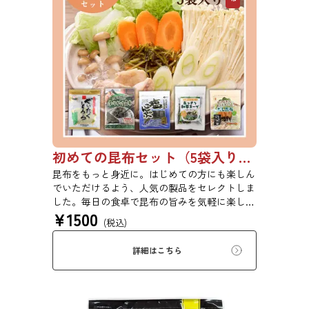
初めての昆布セット（5袋入り）【初回購入は20％OFF】
昆布をもっと身近に。はじめての方にも楽しん
でいただけるよう、人気の製品をセレクトしま
した。毎日の食卓で昆布の旨みを気軽に楽しめ
¥
1500
る、バラエティ豊かなセットです。ご自宅用は
(税込)
もちろん、ちょっとしたご挨拶や贈り物にもど
うぞ。 ※本商品はギフト仕様の化粧箱ではな
詳細はこちら
く、簡易ダンボール梱包でのお届けとなりま
す。贈答用をご希望の方は、あらかじめご留意
ください。【初回購入20％OFFクーポンコー
ド：X4VJE7KBJ8CP】