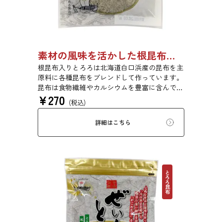
素材の風味を活かした根昆布入りとろろ 23g 単品 5袋セット 20袋セット 3481
根昆布入りとろろは北海道白口浜産の昆布を主
原料に各種昆布をブレンドして作っています。
昆布は食物繊維やカルシウムを豊富に含んでい
¥
270
ます。薄くふんわりと削っており、ご飯やお吸
(税込)
い物、うどんに入れて美味しく召し上がれま
す。お口の中でとろーり、つるっと広がる根昆
詳細はこちら
布入りとろろを是非ご賞味ください。
とろろ昆布