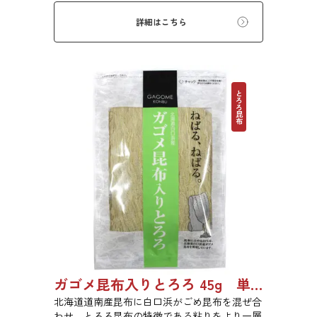
詳細はこちら
とろろ昆布
ガゴメ昆布入りとろろ 45g 単品 5袋セット 20袋セット 1774
北海道道南産昆布に白口浜がごめ昆布を混ぜ合
わせ、とろろ昆布の特徴である粘りをより一層