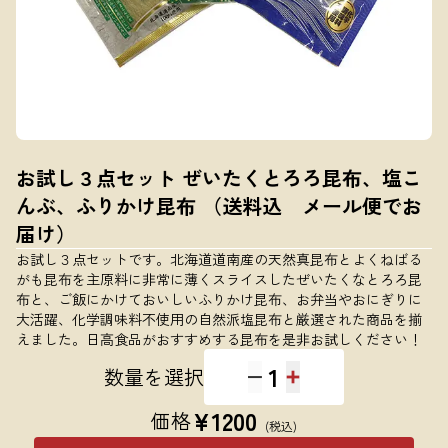
お試し３点セット ぜいたくとろろ昆布、塩こ
んぶ、ふりかけ昆布 （送料込 メール便でお
届け）
お試し３点セットです。北海道道南産の天然真昆布とよくねばる
がも昆布を主原料に非常に薄くスライスしたぜいたくなとろろ昆
布と、ご飯にかけておいしいふりかけ昆布、お弁当やおにぎりに
大活躍、化学調味料不使用の自然派塩昆布と厳選された商品を揃
えました。日高食品がおすすめする昆布を是非お試しください！
1
数量を選択
¥
1200
価格
(税込)