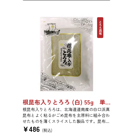
とろろ昆布
根昆布入りとろろ (白) 55g 単品 5袋 20袋 3429
根昆布入りとろろは、北海道道南産の白口浜真
昆布とよく粘るがごめ昆布を主原料に組み合わ
せたものを薄くスライスした製品です。昆布本
¥
486
来の風味を存分にご賞味ください。
(税込)