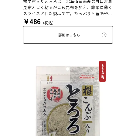
根昆布入りとろろは、北海道道南産の白口浜真
昆布とよく粘るがごめ昆布を加え、非常に薄く
スライスされた製品です。たっぷりと旨味や粘
¥
486
りがあり、昆布本来の風味を存分にご賞味いた
(税込)
だけます。現代の食生活にぜひ一日一度、お好
みの量をお召し上がりください。
詳細はこちら
とろろ昆布