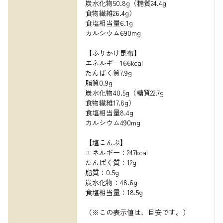
炭水化物50.8g（糖質24.4g

食物繊維26.4g）

食塩相当量6.1g

カルシウム690mg

【ふりかけ昆布】

エネルギー166kcal

たんぱく質7.9g

脂質0.9g

炭水化物40.5g（糖質22.7g

食物繊維17.8g）

食塩相当量8.4g

カルシウム490mg

【塩こんぶ】

エネルギー：247kcal

たんぱく質：12g

脂質：0.5g

炭水化物：48.6g

食塩相当量：18.5g

（※この表示値は、目安です。）