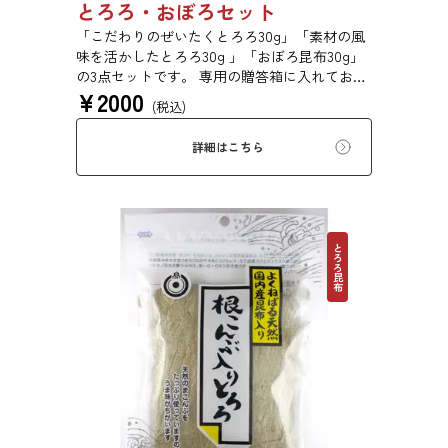
とろろ・おぼろセット
「こだわりのぜいたくとろろ30g」「素材の風
味を活かしたとろろ30g 」「おぼろ昆布30g」
の3点セットです。 専用の贈答箱に入れてお届
¥
2000
けします。 お祝い事、引き出物、お年賀、お
(税込)
中元、お歳暮、母の日、父の日など様々なイベ
ントの贈り物にご利用いただけます。
詳細はこちら
とろろ昆布