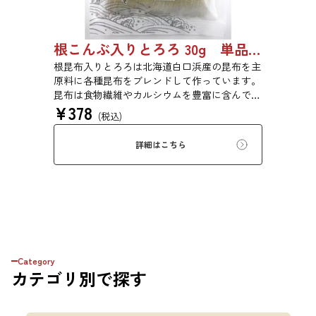
根こんぶ入りとろろ 30g 単品 5袋セット 20袋セット 1877
根昆布入りとろろは北海道白口浜産の昆布を主
原料に各種昆布をブレンドして作っています。
昆布は食物繊維やカルシウムを豊富に含んでい
¥
378
ます。薄くふんわりと削っており、ご飯やお吸
(税込)
い物、うどんに入れて美味しく召し上がれま
す。お口の中でとろーり、つるっと広がる根昆
詳細はこちら
布入りとろろを是非ご賞味ください。
Category
カテゴリ
別で探す