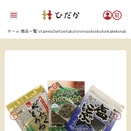
ホーム
商品一覧
otamesi3setzeitakutororosiokonbufurikakekonub