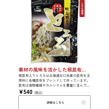
とろろ昆布
素材の風味を活かした根昆布入りとろろ 65g 単品 5袋セット 20袋セット 1736
根昆布入りとろろは北海道白口浜産の昆布を主
原料に各種昆布をブレンドして作っています。
昆布は食物繊維やカルシウムを豊富に含んでい
¥
540
ます。薄くふんわりと削っており、ご飯やお吸
(税込)
い物、うどんに入れて美味しく召し上がれま
す。お口の中でとろーり、つるっと広がる根昆
詳細はこちら
布入りとろろを是非ご賞味ください。