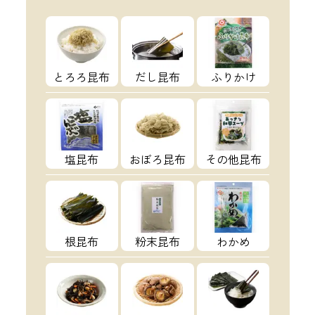
とろろ昆布
だし昆布
ふりかけ
塩昆布
おぼろ昆布
その他昆布
根昆布
粉末昆布
わかめ