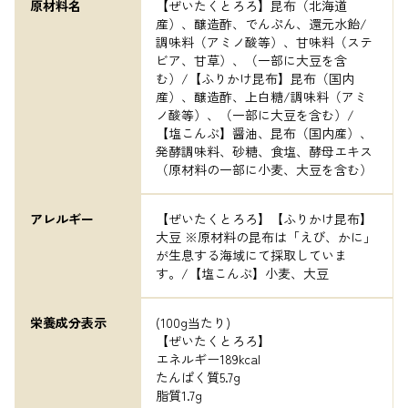
原材料名
【ぜいたくとろろ】昆布（北海道
産）、醸造酢、でんぷん、還元水飴/
調味料（アミノ酸等）、甘味料（ステ
ビア、甘草）、（一部に大豆を含
む）/【ふりかけ昆布】昆布（国内
産）、醸造酢、上白糖/調味料（アミ
ノ酸等）、（一部に大豆を含む）/
【塩こんぶ】醤油、昆布（国内産）、
発酵調味料、砂糖、食塩、酵母エキス
（原材料の一部に小麦、大豆を含む）
アレルギー
【ぜいたくとろろ】【ふりかけ昆布】
大豆 ※原材料の昆布は「えび、かに」
が生息する海域にて採取していま
す。/【塩こんぶ】小麦、大豆
栄養成分表示
(100g当たり)

【ぜいたくとろろ】

エネルギー189kcal

たんぱく質5.7g

脂質1.7g
