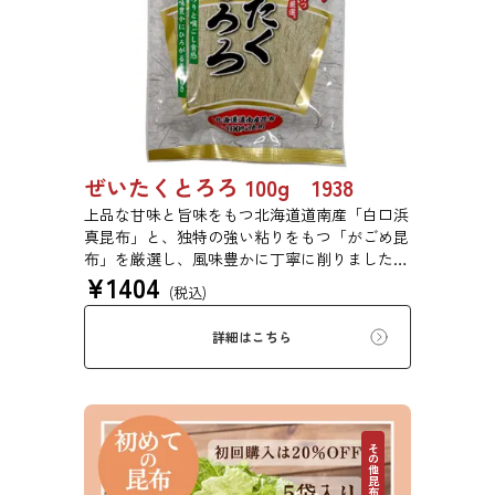
ぜいたくとろろ 100g 1938
上品な甘味と旨味をもつ北海道道南産「白口浜
真昆布」と、独特の強い粘りをもつ「がごめ昆
布」を厳選し、風味豊かに丁寧に削りました。
¥
1404
ぜいたくな味を、思う存分にご堪能ください。
(税込)
詳細はこちら
その他昆布