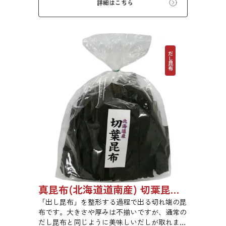
詳細はこちら
だし昆布
真昆布(北海道道南産) 切葉昆布 1kg 【●受注生産品】03070048
「出し昆布」を整形する過程で出る切れ端の昆
布です。大きさや厚みは不揃いですが、通常の
だし昆布と同じように美味しいだしが取れま