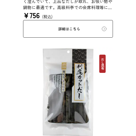
く澄んでいて、上品なだしが取れ、お吸い物や
鍋物に最適です。高級料亭での会席料理等にも
¥
756
使われている高級昆布です。
(税込)
詳細はこちら
だし昆布