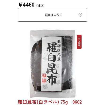
¥
4460
す。
(税込)
詳細はこちら
だし昆布
羅臼昆布(白ラベル) 75g 9602