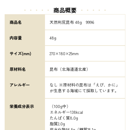
・・・・・
商品概要
・・・・・
商品名
天然利尻昆布 48g　9996
内容量
48g
サイズ(mm)
270×180×25mm
原材料名
昆布（北海道道北産）
アレルギー
なし ※原材料の昆布は「えび、かに」
が生息する海域にて採取しています。
栄養成分表示
（100g中）

エネルギー138kcal

たんぱく質8.0g

脂質2.0g

炭水化物56.5g（糖質25.1g
