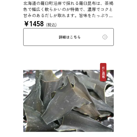
北海道の羅臼町沿岸で採れる羅臼昆布は、茶褐
色で幅広く軟らかいのが特徴で、濃厚でコクと
甘みのあるだしが取れます。旨味をたっぷり含
¥
1458
みもっちりした食感があるため、あらゆる用途
(税込)
で評価の高い高級昆布です。
詳細はこちら
だし昆布