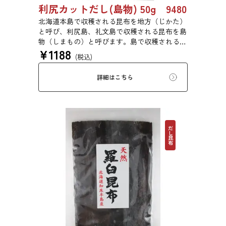
利尻カットだし(島物) 50g 9480
北海道本島で収穫される昆布を地方（じかた）
と呼び、利尻島、礼文島で収穫される昆布を島
物（しまもの）と呼びます。島で収穫される昆
¥
1188
布は収穫量が少なく大変貴重なもので、その多
(税込)
くは御本山のお台所や京都の有名料亭で使われ
ます。
詳細はこちら
だし昆布