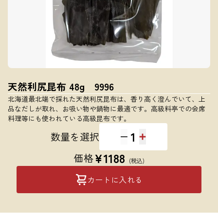
天然利尻昆布 48g 9996
北海道最北端で採れた天然利尻昆布は、香り高く澄んでいて、上
品なだしが取れ、お吸い物や鍋物に最適です。高級料亭での会席
料理等にも使われている高級昆布です。
1
数量を選択
¥
1188
価格
(税込)
カートに入れる