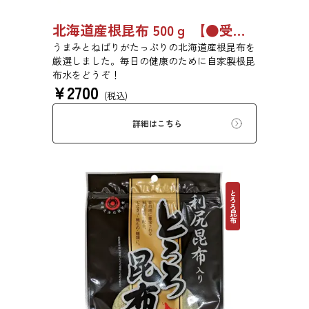
北海道産根昆布 500ｇ 【●受注生産品】8494
うまみとねばりがたっぷりの北海道産根昆布を
厳選しました。毎日の健康のために自家製根昆
布水をどうぞ！
¥
2700
(税込)
詳細はこちら
とろろ昆布