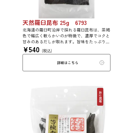
天然羅臼昆布 25g 6793
北海道の羅臼町沿岸で採れる羅臼昆布は、茶褐
色で幅広く軟らかいのが特徴で、濃厚でコクと
甘みのあるだしが取れます。旨味をたっぷり含
¥
540
みもっちりした食感があるため、あらゆる用途
(税込)
で評価の高い高級昆布です。
詳細はこちら
おに昆布