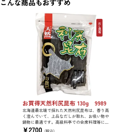
こんな商品もおすすめ
だし昆布
お買得天然利尻昆布 130g 9989
北海道最北端で採れた天然利尻昆布は、香り高
く澄んでいて、上品なだしが取れ、お吸い物や
鍋物に最適です。高級料亭での会席料理等にも
¥
2700
使われている高級昆布です。
(税込)