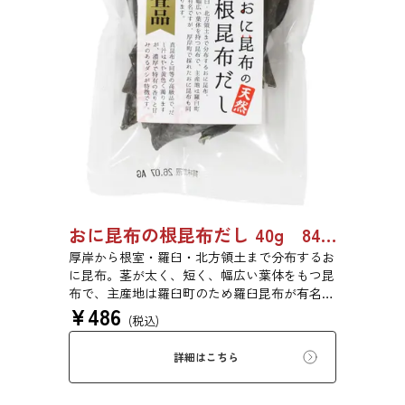
おに昆布の根昆布だし 40g 8487
厚岸から根室・羅臼・北方領土まで分布するお
に昆布。茎が太く、短く、幅広い葉体をもつ昆
布で、主産地は羅臼町のため羅臼昆布が有名で
¥
486
すが、厚岸町で採れたおに昆布も同じ種類の昆
(税込)
布です。真昆布と同等の高級品で、だし汁はや
や黄色く濁りますが、濃厚で特有の香りと甘味
詳細はこちら
のあるだしが特徴です。