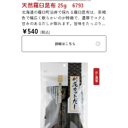
天然羅臼昆布 25g 6793
北海道の羅臼町沿岸で採れる羅臼昆布は、茶褐
色で幅広く軟らかいのが特徴で、濃厚でコクと
甘みのあるだしが取れます。旨味をたっぷり含
¥
540
みもっちりした食感があるため、あらゆる用途
(税込)
で評価の高い高級昆布です。
詳細はこちら
だし昆布