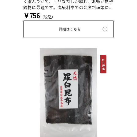
く澄んでいて、上品なだしが取れ、お吸い物や
鍋物に最適です。高級料亭での会席料理等にも
¥
756
使われている高級昆布です。
(税込)
詳細はこちら
だし昆布