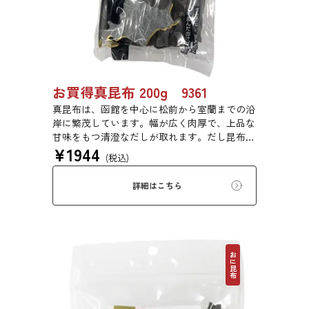
お買得真昆布 200g 9361
真昆布は、函館を中心に松前から室蘭までの沿
岸に繁茂しています。幅が広く肉厚で、上品な
甘味をもつ清澄なだしが取れます。だし昆布、
¥
1944
塩昆布、おぼろ昆布、とろろ昆布、佃煮、バッ
(税込)
テラなどに用いられます。
詳細はこちら
おに昆布