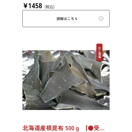
¥
1458
みもっちりした食感があるため、あらゆる用途
(税込)
で評価の高い高級昆布です。
詳細はこちら
だし昆布
北海道産根昆布 500ｇ 【●受注生産品】8494