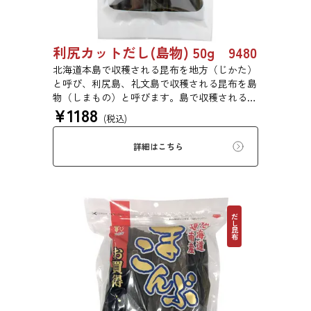
利尻カットだし(島物) 50g 9480
北海道本島で収穫される昆布を地方（じかた）
と呼び、利尻島、礼文島で収穫される昆布を島
物（しまもの）と呼びます。島で収穫される昆
¥
1188
布は収穫量が少なく大変貴重なもので、その多
(税込)
くは御本山のお台所や京都の有名料亭で使われ
ます。
詳細はこちら
だし昆布