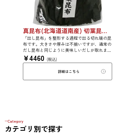
真昆布(北海道道南産) 切葉昆布 1kg 【●受注生産品】03070048
「出し昆布」を整形する過程で出る切れ端の昆
布です。大きさや厚みは不揃いですが、通常の
だし昆布と同じように美味しいだしが取れま
¥
4460
す。
(税込)
詳細はこちら
Category
カテゴリ
別で探す