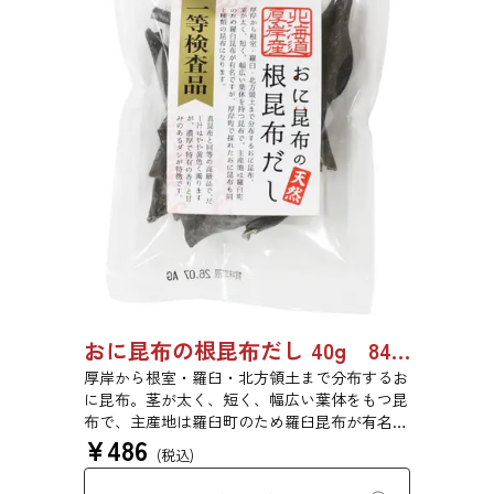
おに昆布の根昆布だし 40g 8487
厚岸から根室・羅臼・北方領土まで分布するお
に昆布。茎が太く、短く、幅広い葉体をもつ昆
布で、主産地は羅臼町のため羅臼昆布が有名で
¥
486
すが、厚岸町で採れたおに昆布も同じ種類の昆
(税込)
布です。真昆布と同等の高級品で、だし汁はや
や黄色く濁りますが、濃厚で特有の香りと甘味