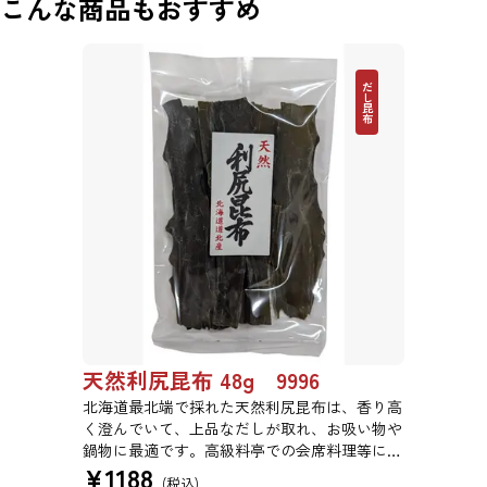
こんな商品もおすすめ
だし昆布
天然利尻昆布 48g 9996
北海道最北端で採れた天然利尻昆布は、香り高
く澄んでいて、上品なだしが取れ、お吸い物や
鍋物に最適です。高級料亭での会席料理等にも
¥
1188
使われている高級昆布です。
(税込)