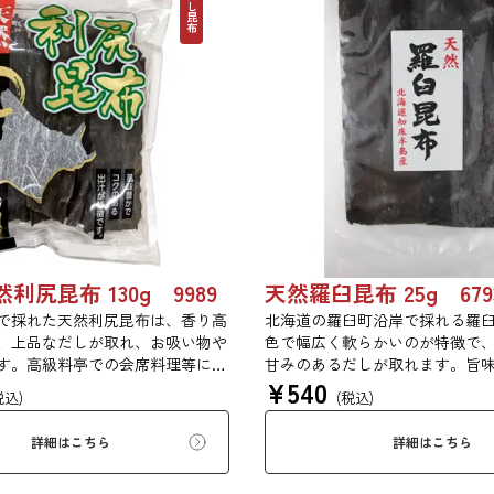
だし昆布
利尻昆布 130g 9989
天然羅臼昆布 25g 679
で採れた天然利尻昆布は、香り高
北海道の羅臼町沿岸で採れる羅
、上品なだしが取れ、お吸い物や
色で幅広く軟らかいのが特徴で
す。高級料亭での会席料理等にも
甘みのあるだしが取れます。旨
¥
540
高級昆布です。
みもっちりした食感があるため
税込)
(税込)
で評価の高い高級昆布です。
詳細はこちら
詳細はこちら