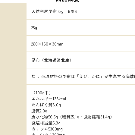
天然利尻昆布 25g　6786
25g
260×160×30mm
昆布（北海道道北産）
なし ※原材料の昆布は「えび、かに」が生息する海域
（100g中）

エネルギー138kcal

たんぱく質8.0g

脂質2.0g

炭水化物56.5g（糖質25.1g・食物繊維31.4g）

食塩相当量6.9g

カリウム5300mg

カルシウム760mg
