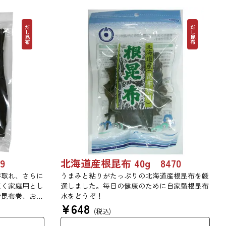
だし昆布
だし昆布
9
北海道産根昆布 40g 8470
が取れ、さらに
うまみと粘りがたっぷりの北海道産根昆布を厳
広く家庭用とし
選しました。毎日の健康のために自家製根昆布
や昆布巻、おで
水をどうぞ！
¥
648
。
(税込)