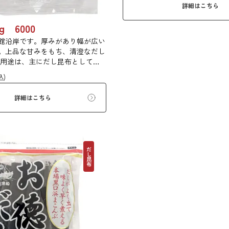
詳細はこちら
g 6000
館沿岸です。厚みがあり幅が広い
。上品な甘みをもち、清澄なだし
 用途は、主にだし昆布として利
佃煮や塩昆布などに用いられま
込)
詳細はこちら
だし昆布