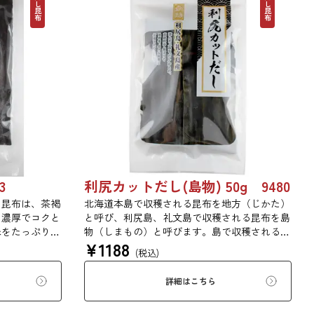
だし昆布
だし昆布
3
利尻カットだし(島物) 50g 9480
臼昆布は、茶褐
北海道本島で収穫される昆布を地方（じかた）
、濃厚でコクと
と呼び、利尻島、礼文島で収穫される昆布を島
味をたっぷり含
物（しまもの）と呼びます。島で収穫される昆
¥
1188
、あらゆる用途
布は収穫量が少なく大変貴重なもので、その多
(税込)
くは御本山のお台所や京都の有名料亭で使われ
ます。
詳細はこちら