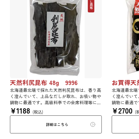
だし昆布
天然利尻昆布 48g 9996
お買得天然
北海道最北端で採れた天然利尻昆布は、香り高
北海道最北端
く澄んでいて、上品なだしが取れ、お吸い物や
く澄んでいて
鍋物に最適です。高級料亭での会席料理等にも
鍋物に最適で
¥
1188
¥
2700
使われている高級昆布です。
使われている
(税込)
(
詳細はこちら