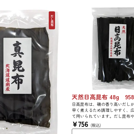
だし昆布
天然日高昆布 48g 958
日高昆布は、磯の香り高いだし
早く煮えるため調理しやすく、
て用いられています。だし昆布
¥
756
ん、佃煮、煮締め等に最適です
(税込)