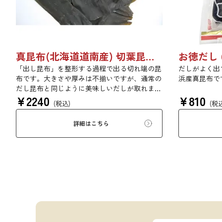
真昆布(北海道道南産) 切葉昆布 500g 【●受注生産品】03110011
お徳だし 6
「出し昆布」を整形する過程で出る切れ端の昆
だしがよく出
布です。大きさや厚みは不揃いですが、通常の
浜産真昆布で
だし昆布と同じように美味しいだしが取れま
¥
2240
¥
810
す。
(税込)
(税
詳細はこちら