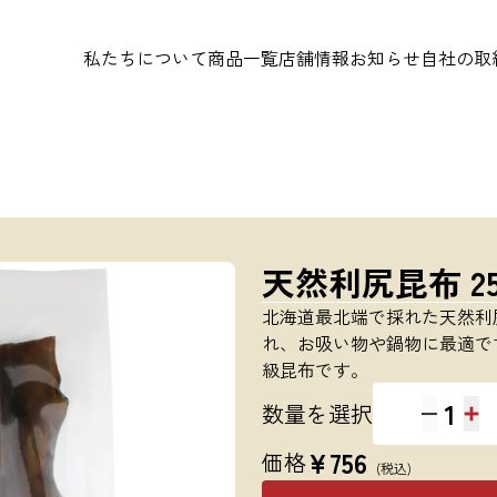
私たちについて
商品一覧
店舗情報
お知らせ
自社の取
天然利尻昆布 25
北海道最北端で採れた天然利
れ、お吸い物や鍋物に最適で
級昆布です。
1
数量を選択
¥
756
価格
(税込)