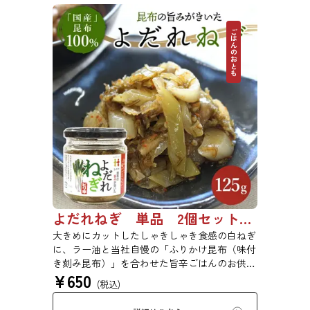
ごはんのおとも
よだれねぎ 単品 2個セット 3個セット 4個セット 0655
大きめにカットしたしゃきしゃき食感の白ねぎ
に、ラー油と当社自慢の「ふりかけ昆布（味付
き刻み昆布）」を合わせた旨辛ごはんのお供で
¥
650
す。白ごはんの他、冷奴や焼き肉、炒め物にも
(税込)
幅広く活用できます。