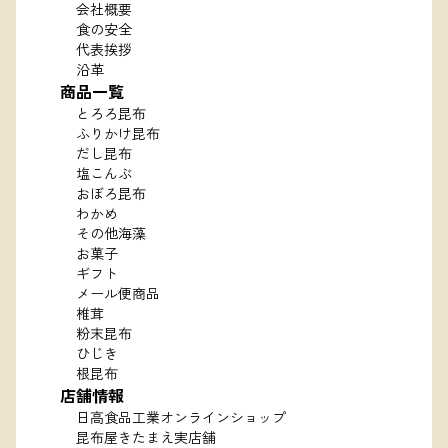
会社概要
食の安全
代表挨拶
沿革
商品一覧
とろろ昆布
ふりかけ昆布
だし昆布
塩こんぶ
おぼろ昆布
わかめ
その他海藻
お菓子
ギフト
メール便商品
椎茸
粉末昆布
ひじき
根昆布
店舗情報
日高食品工業オンラインショップ
昆布屋きたまえ実店舗