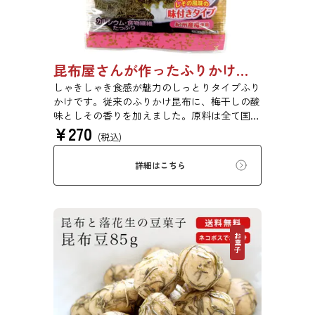
昆布屋さんが作ったふりかけ昆布梅しそ 25g 単品 5袋セット 20袋セット 6834
しゃきしゃき食感が魅力のしっとりタイプふり
かけです。従来のふりかけ昆布に、梅干しの酸
味としその香りを加えました。原料は全て国内
¥
270
産を使用し、梅は和歌山県紀州産を使用してい
(税込)
ます。梅干しらしい味と風味にこだわりまし
た。
詳細はこちら
お菓子