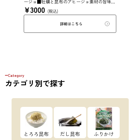
ージョ■牡蠣と昆布のアヒージョ素材の旨味が
¥
3000
浸み込んだもっちり昆布を楽しめる、昆布屋な
(税込)
らではのアヒージョです。
詳細はこちら
Category
カテゴリ
別で探す
とろろ昆布
だし昆布
ふりかけ