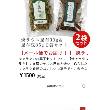
【メール便でお届け！ 】 焼ラウス昆布30g＆昆布豆85g 2袋セット
サクサクのお菓子セットです。 【焼きラウス
昆布】：肉厚のラウス昆布を焼いて作られた、
サクサク食感のおいしいお菓子です。余分な味
¥
1500
付けは一切せず、ラウス昆布本来の味をお楽し
(税込)
みいただけます。 【昆布豆】：落花生に刻み
昆布を巻きこんだ豆菓子です。北海道産の昆布
詳細はこちら
を使用しています。さくさく食感と素材の美味
しさをお楽しみいただけます。