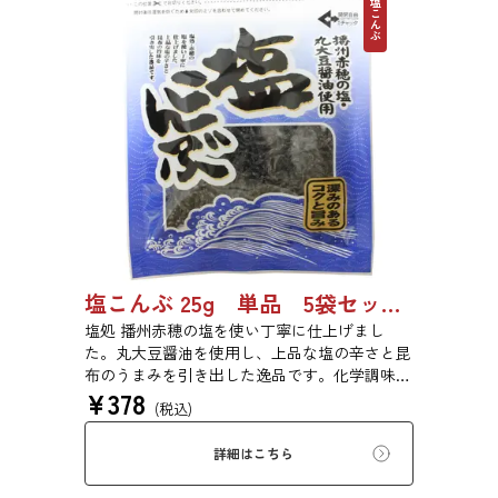
塩こんぶ
塩こんぶ 25g 単品 5袋セット 20袋セット 6995
塩処 播州赤穂の塩を使い丁寧に仕上げまし
た。丸大豆醤油を使用し、上品な塩の辛さと昆
布のうまみを引き出した逸品です。化学調味料
¥
378
は不使用です。
(税込)
詳細はこちら