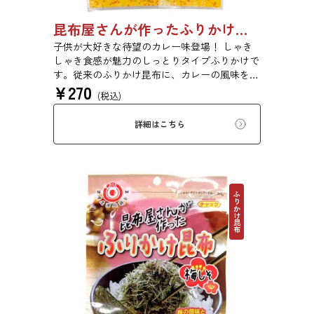
昆布屋さんが作ったふりかけ昆布和風だしカレー 30g 単品 5袋セット 20袋セット 6988
子供が大好きな待望のカレー味登場！ しゃき
しゃき食感が魅力のしっとりタイプふりかけで
す。従来のふりかけ昆布に、カレーの風味を加
¥
270
えました。さらに、鰹といった他の和風だし原
(税込)
料も加え、だしカレー風に仕上げました。昆布
の旨味とカレーの風味が相性抜群です。
詳細はこちら
ふりかけ昆布