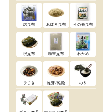
塩昆布
おぼろ昆布
その他昆布
根昆布
粉末昆布
わかめ
ひじき
椎茸/雑穀
のり