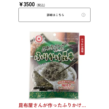
¥
3500
ごはんにのせるだけ、お弁当に添えるだけで、
(税込)
手軽に美味しさが広がります。ご自宅用にはも
ちろん、ちょっとした贈り物にもおすすめで
詳細はこちら
す。 ※本商品はギフト仕様の化粧箱ではな
く、簡易ダンボール梱包でのお届けとなりま
す。贈答用をご希望の方は、あらかじめご留意
ください。 【初回購入20％OFFクーポンコー
ド：08WJ6F0SSYPZ】
ふりかけ昆布
昆布屋さんが作ったふりかけ昆布 30g 単品 5袋セット 20袋セット 5072