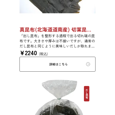
真昆布(北海道道南産) 切葉昆布 500g 【●受注生産品】03110011
「出し昆布」を整形する過程で出る切れ端の昆
布です。大きさや厚みは不揃いですが、通常の
だし昆布と同じように美味しいだしが取れま
¥
2240
す。
(税込)
詳細はこちら
だし昆布