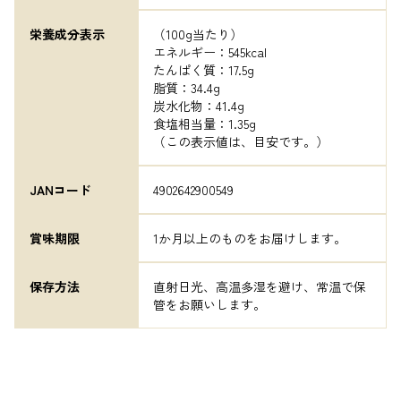
栄養成分表示
（100g当たり）

エネルギー：545kcal

たんぱく質：17.5g

脂質：34.4g

炭水化物：41.4g

食塩相当量：1.35g

（この表示値は、目安です。）
JANコード
4902642900549
賞味期限
1か月以上のものをお届けします。
保存方法
直射日光、高温多湿を避け、常温で保
管をお願いします。