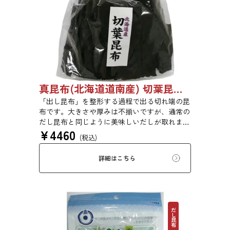
真昆布(北海道道南産) 切葉昆布 1kg 【●受注生産品】03070048
「出し昆布」を整形する過程で出る切れ端の昆
布です。大きさや厚みは不揃いですが、通常の
だし昆布と同じように美味しいだしが取れま
¥
4460
す。
(税込)
詳細はこちら
だし昆布