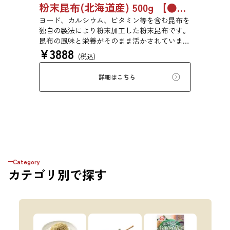
粉末昆布(北海道産) 500g 【●受注生産品】6759
ヨード、カルシウム、ビタミン等を含む昆布を
独自の製法により粉末加工した粉末昆布です。
昆布の風味と栄養がそのまま活かされていま
¥
3888
す。添加物、保存料は一切使用しておりませ
(税込)
ん。（北海道産昆布100％を粉末状にしており
ます）
詳細はこちら
Category
カテゴリ
別で探す