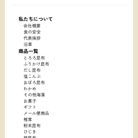
私たちについて
会社概要
食の安全
代表挨拶
沿革
商品一覧
とろろ昆布
ふりかけ昆布
だし昆布
塩こんぶ
おぼろ昆布
わかめ
その他海藻
お菓子
ギフト
メール便商品
椎茸
粉末昆布
ひじき
根昆布