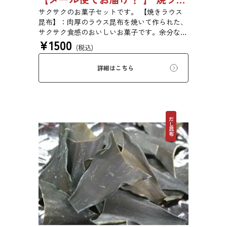
サクサクのお菓子セットです。 【焼きラウス
昆布】：肉厚のラウス昆布を焼いて作られた、
サクサク食感のおいしいお菓子です。余分な味
¥
1500
付けは一切せず、ラウス昆布本来の味をお楽し
(税込)
みいただけます。 【昆布豆】：落花生に刻み
昆布を巻きこんだ豆菓子です。北海道産の昆布
詳細はこちら
を使用しています。さくさく食感と素材の美味
しさをお楽しみいただけます。
だし昆布