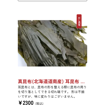
だし昆布
真昆布(北海道道南産) 耳昆布 漬物用 500g 【●受注生産品】03070033
耳昆布とは、昆布の形を整える際に昆布の周り
を切り落としてできる切れ端です。 形は不揃
いですが、味に変わりはございません。
¥
2300
(税込)