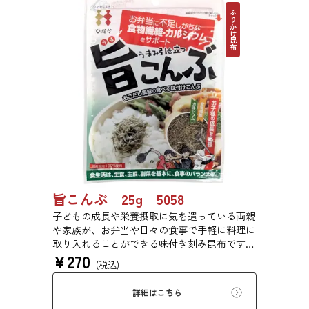
ふりかけ昆布
旨こんぶ 25g 5058
子どもの成長や栄養摂取に気を遣っている両親
や家族が、お弁当や日々の食事で手軽に料理に
取り入れることができる味付き刻み昆布です。
¥
270
程良い塩味と旨味のバランスを追求しました。
(税込)
塩味を抑えながら、旨味を引き立てる「あごだ
し風味」で満足感を実現しました。
詳細はこちら