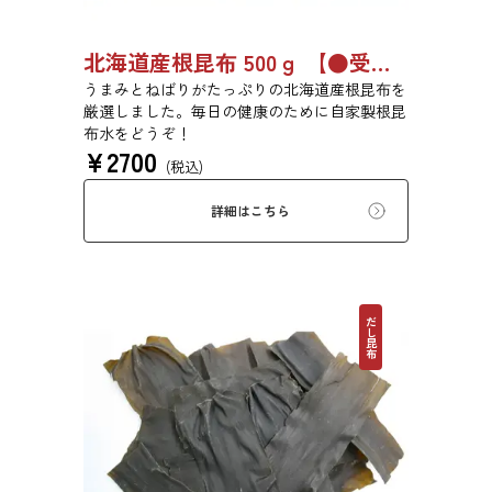
北海道産根昆布 500ｇ 【●受注生産品】8494
うまみとねばりがたっぷりの北海道産根昆布を
厳選しました。毎日の健康のために自家製根昆
布水をどうぞ！
¥
2700
(税込)
詳細はこちら
だし昆布