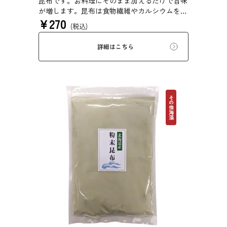
昆布です。お料理にそのまま加えるだけで旨味
が増します。昆布は食物繊維やカルシウムを豊
¥
270
富に含んでいるため、バランスのとれた食生活
(税込)
のためにお使いいただけます。白ごはん、納
豆、豆腐、和え物など、様々なお料理にお使い
詳細はこちら
いただけます。
その他海藻