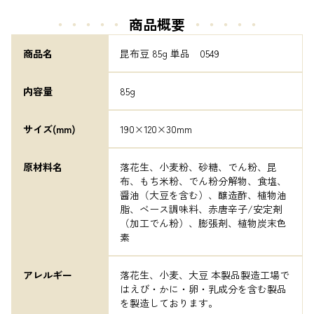
・・・・・
商品概要
・・・・・
商品名
昆布豆 85g 単品　0549
内容量
85g
サイズ(mm)
190×120×30mm
原材料名
落花生、小麦粉、砂糖、でん粉、昆
布、もち米粉、でん粉分解物、食塩、
醤油（大豆を含む）、醸造酢、植物油
脂、ベース調味料、赤唐辛子/安定剤
（加工でん粉）、膨張剤、植物炭末色
素
アレルギー
落花生、小麦、大豆 本製品製造工場で
はえび・かに・卵・乳成分を含む製品
を製造しております。