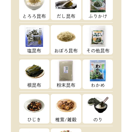
とろろ昆布
だし昆布
ふりかけ
塩昆布
おぼろ昆布
その他昆布
根昆布
粉末昆布
わかめ
ひじき
椎茸/雑穀
のり