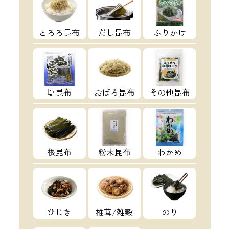
とろろ昆布
だし昆布
ふりかけ
塩昆布
おぼろ昆布
その他昆布
根昆布
粉末昆布
わかめ
ひじき
椎茸/雑穀
のり