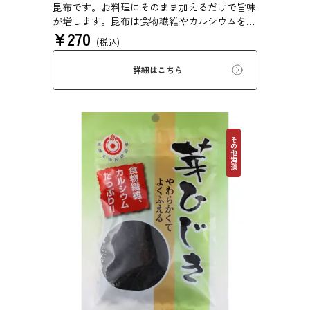
昆布です。お料理にそのまま加えるだけで旨味
が増します。昆布は食物繊維やカルシウムを豊
¥
270
富に含んでいるため、バランスのとれた食生活
(税込)
のためにお使いいただけます。白ごはん、納
豆、豆腐、和え物など、様々なお料理にお使い
詳細はこちら
いただけます。
その他海藻