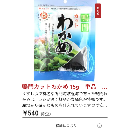
わかめ
鳴門カットわかめ 15g 単品 5袋セット 20袋セット 1975
うずしおで有名な鳴門海峡近海で育った鳴門わ
かめは、コシが強く鮮やかな緑色が特徴です。
産地から確かなものを仕入れていますので安心
¥
540
してお買い求めください。また、乾燥タイプの
(税込)
カットわかめですので、大きく増えて便利で
す。わかめはカルシウムや食物繊維を豊富に含
詳細はこちら
んでいますので、バランスのとれた食生活のた