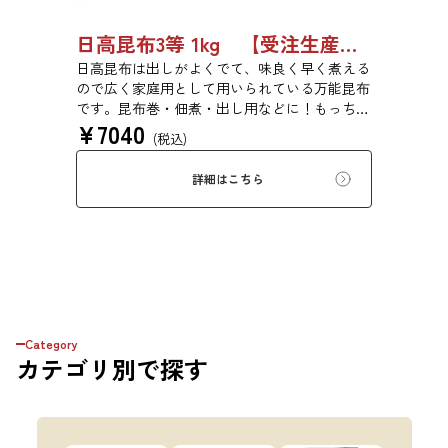
日高昆布3等 1kg 【受注生産品】03070054
日高昆布は出しがよくでて、味良く早く煮える
ので広く家庭用として用いられている万能昆布
です。昆布巻・佃煮・出し用などに！もっちり
¥
7040
とした旨みのある食感です。
(税込)
詳細はこちら
Category
カテゴリ
別で探す