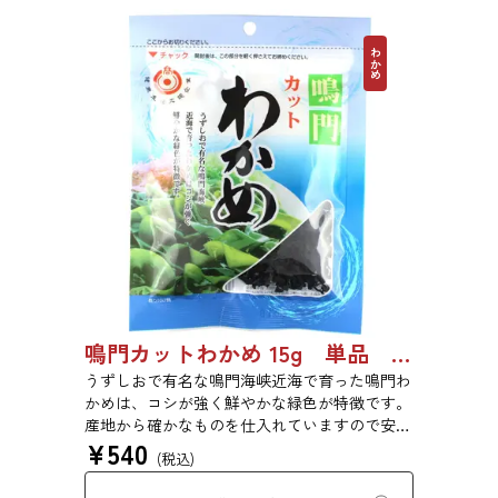
わかめ
鳴門カットわかめ 15g 単品 5袋セット 20袋セット 1975
うずしおで有名な鳴門海峡近海で育った鳴門わ
かめは、コシが強く鮮やかな緑色が特徴です。
産地から確かなものを仕入れていますので安心
¥
540
してお買い求めください。また、乾燥タイプの
(税込)
カットわかめですので、大きく増えて便利で
す。わかめはカルシウムや食物繊維を豊富に含