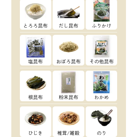
とろろ昆布
だし昆布
ふりかけ
塩昆布
おぼろ昆布
その他昆布
根昆布
粉末昆布
わかめ
ひじき
椎茸/雑穀
のり