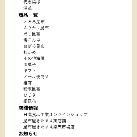
代表挨拶
沿革
商品一覧
とろろ昆布
ふりかけ昆布
だし昆布
塩こんぶ
おぼろ昆布
わかめ
その他海藻
お菓子
ギフト
メール便商品
椎茸
粉末昆布
ひじき
根昆布
店舗情報
日高食品工業オンラインショップ
昆布屋きたまえ実店舗
昆布屋きたまえ楽天市場店
お知らせ