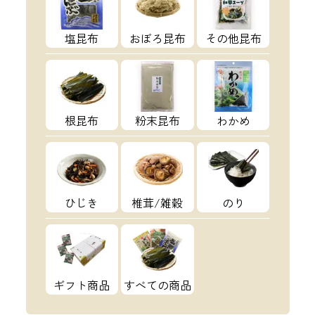
塩昆布
おぼろ昆布
その他昆布
根昆布
粉末昆布
わかめ
ひじき
椎茸/雑穀
のり
ギフト商品
すべての商品