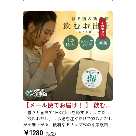
その他昆布
【メール便でお届け！ 】 飲むお出汁 3袋セット 10袋セット
～香りと旨味で1日の疲れを癒すドリップだし
「飲むおだし」～お湯を注ぐだけで飲むおだし
が出来上がる、便利なドリップ式の即席飲料で
¥
1280
す。温かいおだしの香りと旨味で、心と体がほ
(税込)