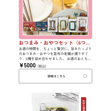
おつまみ・おやつセット（6つ入り）【初回購入は20％OFF】
お酒の時間を、ちょっと贅沢に。旨みたっぷり
のおつまみ・おやつを昆布の老舗が選りすぐ
り、6種を詰め合わせました。 お酒のおともに
¥
5000
はもちろん、日常のおやつや気軽な手土産にも
(税込)
ぴったりのセットです。 ※本商品はギフト仕
様の化粧箱ではなく、簡易ダンボール梱包での
詳細はこちら
お届けとなります。贈答用をご希望の方は、あ
らかじめご留意ください。【初回購入20％OFF
クーポンコード：182P0ZWMR6P4】
おぼろ昆布