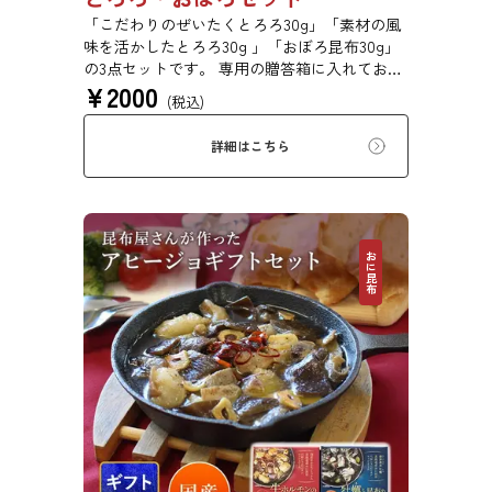
「こだわりのぜいたくとろろ30g」「素材の風
味を活かしたとろろ30g 」「おぼろ昆布30g」
の3点セットです。 専用の贈答箱に入れてお届
¥
2000
けします。 お祝い事、引き出物、お年賀、お
(税込)
中元、お歳暮、母の日、父の日など様々なイベ
ントの贈り物にご利用いただけます。
詳細はこちら
おに昆布