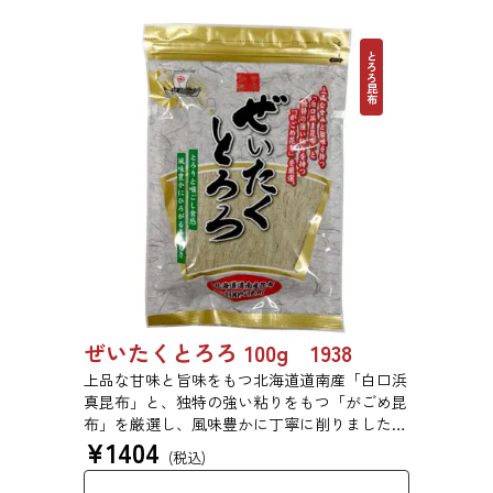
ください。 【初回購入20％OFFクーポンコー
ド：08WJ6F0SSYPZ】
とろろ昆布
ぜいたくとろろ 100g 1938
上品な甘味と旨味をもつ北海道道南産「白口浜
真昆布」と、独特の強い粘りをもつ「がごめ昆
布」を厳選し、風味豊かに丁寧に削りました。
¥
1404
ぜいたくな味を、思う存分にご堪能ください。
(税込)