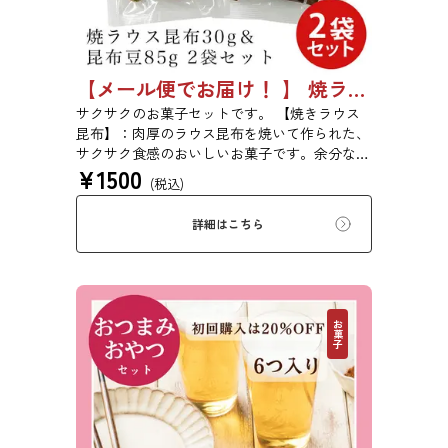
【メール便でお届け！ 】 焼ラウス昆布30g＆昆布豆85g 2袋セット
サクサクのお菓子セットです。 【焼きラウス
昆布】：肉厚のラウス昆布を焼いて作られた、
サクサク食感のおいしいお菓子です。余分な味
¥
1500
付けは一切せず、ラウス昆布本来の味をお楽し
(税込)
みいただけます。 【昆布豆】：落花生に刻み
昆布を巻きこんだ豆菓子です。北海道産の昆布
詳細はこちら
を使用しています。さくさく食感と素材の美味
しさをお楽しみいただけます。
お菓子