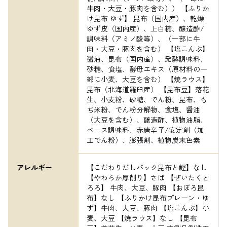
牛肉・大豆・豚肉を含む）） 【ふりか
け昆布 ゆず】 昆布（国内産）、乾燥
ゆず皮（国内産）、上白糖、醸造酢/
調味料（アミノ酸等）、（一部に牛
肉・大豆・豚肉を含む） 【塩こんぶ】
醤油、昆布（国内産）、発酵調味料、
砂糖、食塩、酵母エキス（原材料の一
部に小麦、大豆を含む） 【焼ラウス】
昆布（北海道羅臼産） 【昆布豆】落花
生、小麦粉、砂糖、でん粉、昆布、も
ち米粉、でん粉分解物、食塩、醤油
（大豆を含む）、醸造酢、植物油脂、
ベース調味料、赤唐辛子/安定剤（加
工でん粉）、膨張剤、植物炭末色素
アレルギー
【こだわりだしパック昆布と鰹】なし 
【やわらか厚削り】さば 【ぜいたくと
ろろ】 牛肉、大豆、豚肉 【おぼろ昆
布】なし 【ふりかけ昆布プレーン・ゆ
ず】牛肉、大豆、豚肉 【塩こんぶ】小
麦、大豆 【焼ラウス】なし 【昆布