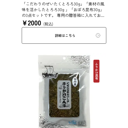
「こだわりのぜいたくとろろ30g」「素材の風
味を活かしたとろろ30g 」「おぼろ昆布30g」
の3点セットです。 専用の贈答箱に入れてお届
¥
2000
けします。 お祝い事、引き出物、お年賀、お
(税込)
中元、お歳暮、母の日、父の日など様々なイベ
ントの贈り物にご利用いただけます。
詳細はこちら
ふりかけ昆布