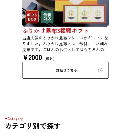
ふりかけ昆布3種類ギフト
当店人気のふりかけ昆布シリーズがギフトにな
りました。ふりかけ昆布とは…味付けした刻み
昆布です。ごはんのお供としてはもちろんのこ
¥
2000
と、冷奴や卵焼きなど、様々なお料理にかけた
(税込)
り入れたりして手軽に使用できます。
詳細はこちら
Category
カテゴリ
別で探す