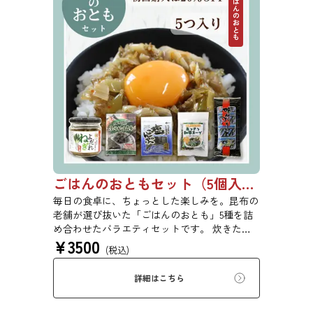
ごはんのおとも
ごはんのおともセット（5個入り）【初回購入は20％OFF】
毎日の食卓に、ちょっとした楽しみを。昆布の
老舗が選び抜いた「ごはんのおとも」5種を詰
め合わせたバラエティセットです。 炊きたて
¥
3500
ごはんにのせるだけ、お弁当に添えるだけで、
(税込)
手軽に美味しさが広がります。ご自宅用にはも
ちろん、ちょっとした贈り物にもおすすめで
詳細はこちら
す。 ※本商品はギフト仕様の化粧箱ではな
く、簡易ダンボール梱包でのお届けとなりま
す。贈答用をご希望の方は、あらかじめご留意