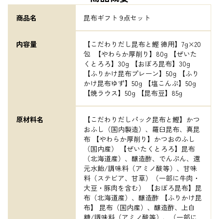
商品名
昆布ギフト 9点セット
内容量
【こだわりだし昆布と鰹 徳用】7g×20
包  【やわらか厚削り】80g 【ぜいた
くとろろ】30g 【おぼろ昆布】30g 
【ふりかけ昆布プレーン】50g 【ふり
かけ昆布ゆず】50g 【塩こんぶ】50g 
【焼ラウス】50g 【昆布豆】85g
原材料名
【こだわりだしパック昆布と鰹】かつ
おふし（国内製造）、羅臼昆布、真昆
布 【やわらか厚削り】かつおのふし
（国内産） 【ぜいたくとろろ】昆布
（北海道産）、醸造酢、でんぷん、還
元水飴/調味料（アミノ酸等）、甘味
料（ステビア、甘草）（一部に牛肉・
大豆・豚肉を含む） 【おぼろ昆布】昆
布（北海道産）、醸造酢 【ふりかけ昆
布】 昆布（国内産）、醸造酢、上白
糖/調味料（アミノ酸等）、（一部に