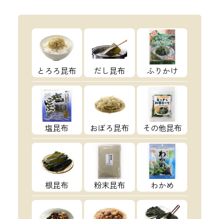
とろろ昆布
だし昆布
ふりかけ
塩昆布
おぼろ昆布
その他昆布
根昆布
粉末昆布
わかめ