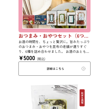
おつまみ・おやつセット（6つ入り）【初回購入は20％OFF】
お酒の時間を、ちょっと贅沢に。旨みたっぷり
のおつまみ・おやつを昆布の老舗が選りすぐ
り、6種を詰め合わせました。 お酒のおともに
¥
5000
はもちろん、日常のおやつや気軽な手土産にも
(税込)
ぴったりのセットです。 ※本商品はギフト仕
様の化粧箱ではなく、簡易ダンボール梱包での
詳細はこちら
お届けとなります。贈答用をご希望の方は、あ
らかじめご留意ください。【初回購入20％OFF
クーポンコード：182P0ZWMR6P4】
おぼろ昆布