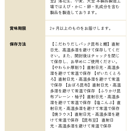
豆】落花生、小麦、大豆 本製品製造工
場ではえび・かに・卵・乳成分を含む
製品を製造しております。
賞味期限
2ヶ月以上のものをお届けします。
保存方法
【こだわりだしパック昆布と鰹】直射
日光、高温多湿を避けて保存してくだ
さい。また、開封後はチャックを閉じ
て保存し、お早めにご使用ください。 
【やわらか厚削り】直射日光・高温多
湿を避けて常温で保存 【ぜいたくとろ
ろ】直射日光・高温多湿を避けて常温
で保存 【おぼろ昆布】直射日光・高温
多湿を避けて常温で保存 【ふりかけ昆
布プレーン・柚子】直射日光・高温多
湿を避けて常温で保存 【塩こんぶ】直
射日光・高温多湿を避けて常温で保存 
【焼ラウス】直射日光・高温多湿を避
けて常温で保存 【昆布豆】 直射日
光・高温多湿を避けて常温で保存