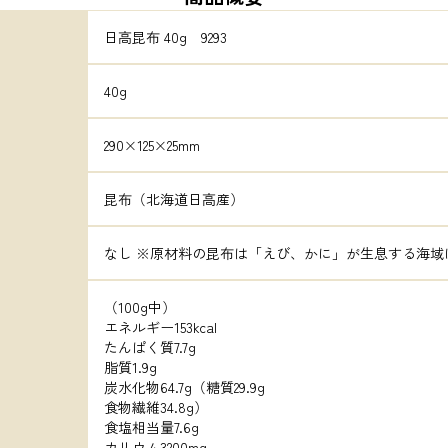
日高昆布 40g　9293
40g
290×125×25mm
昆布（北海道日高産）
なし ※原材料の昆布は「えび、かに」が生息する海域
（100g中）

エネルギー153kcal

たんぱく質7.7g

脂質1.9g

炭水化物64.7g（糖質29.9g

食物繊維34.8g）

食塩相当量7.6g

カリウム3200mg
