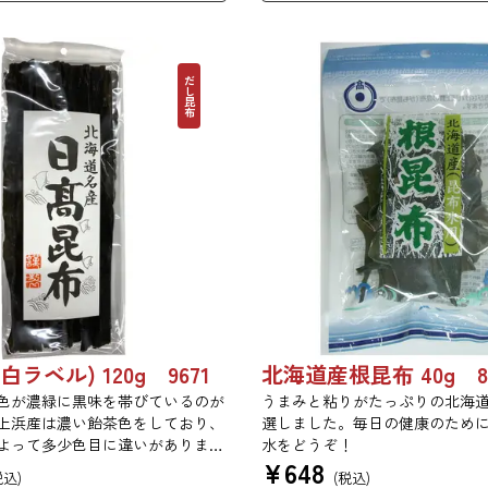
だし昆布
ラベル) 120g 9671
北海道産根昆布 40g 8
色が濃緑に黒味を帯びているのが
うまみと粘りがたっぷりの北海
上浜産は濃い飴茶色をしており、
選しました。毎日の健康のため
よって多少色目に違いがありま
水をどうぞ！
¥
648
として多く用いられ、だし後の昆
税込)
(税込)
物などに使われます。また、煮上