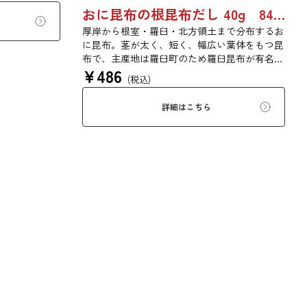
おに昆布の根昆布だし 40g 8487
厚岸から根室・羅臼・北方領土まで分布するお
に昆布。茎が太く、短く、幅広い葉体をもつ昆
布で、主産地は羅臼町のため羅臼昆布が有名で
¥
486
すが、厚岸町で採れたおに昆布も同じ種類の昆
(税込)
布です。真昆布と同等の高級品で、だし汁はや
や黄色く濁りますが、濃厚で特有の香りと甘味
詳細はこちら
のあるだしが特徴です。