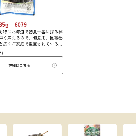
5g 6079
も特に北海道で初夏一番に採る棹
早く煮えるので、佃煮用、昆布巻
ど広くご家庭で重宝されている万
込)
詳細はこちら