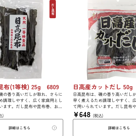
だし昆布
(1等検) 25g 6809
日高産カットだし 50g 
磯の香り高いだしが取れ、さらに
日高昆布は、磯の香り高いだし
め調理しやすく、広く家庭用とし
早く煮えるため調理しやすく、
います。だし昆布や昆布巻、おで
て用いられています。だし昆布
¥
648
締め等に最適です。
ん、佃煮、煮締め等に最適です
込)
(税込)
詳細はこちら
詳細はこちら