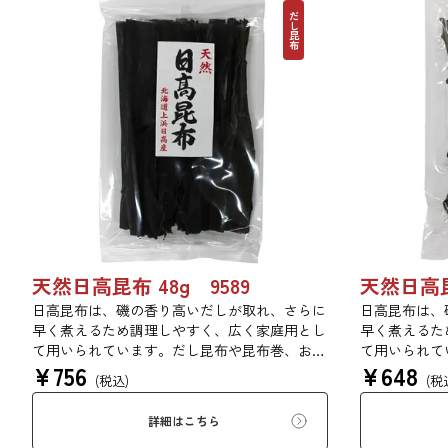
だし昆布
天然日高昆布 48g 9589
天然日高昆布
日高昆布は、磯の香り高いだしが取れ、さらに
日高昆布は、
早く煮えるため調理しやすく、広く家庭用とし
早く煮えるた
て用いられています。だし昆布や昆布巻、おで
て用いられて
¥
756
¥
648
ん、佃煮、煮締め等に最適です。
ん、佃煮、煮
(税込)
(税
詳細はこちら