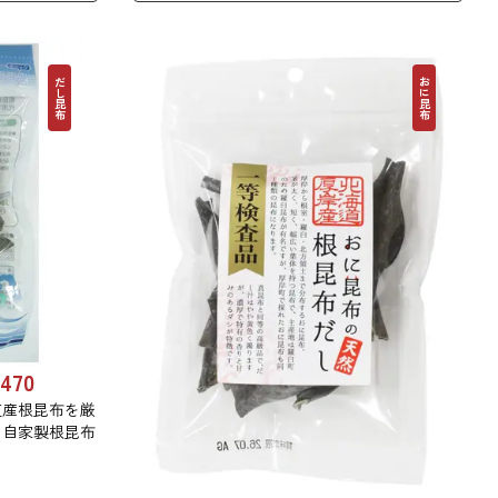
だし昆布
おに昆布
470
道産根昆布を厳
に自家製根昆布