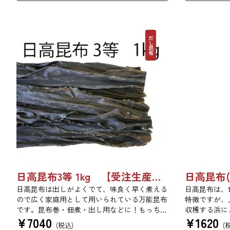
だし昆布
日高昆布3等 1kg 【受注生産品】03070054
日高昆布(白
日高昆布は出しがよくでて、味良く早く煮える
日高昆布は、
ので広く家庭用として用いられている万能昆布
特徴ですが、
です。昆布巻・佃煮・出し用などに！もっちり
収穫する浜に
¥
7040
¥
1620
とした旨みのある食感です。
す。だし昆布
(税込)
(
布は佃煮や煮