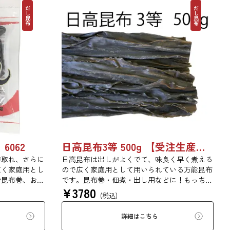
だし昆布
だし昆布
6062
日高昆布3等 500g 【受注生産品】03070055
が取れ、さらに
日高昆布は出しがよくでて、味良く早く煮える
広く家庭用とし
ので広く家庭用として用いられている万能昆布
や昆布巻、おで
です。昆布巻・佃煮・出し用などに！もっちり
¥
3780
。
とした旨みのある食感です。
(税込)
詳細はこちら