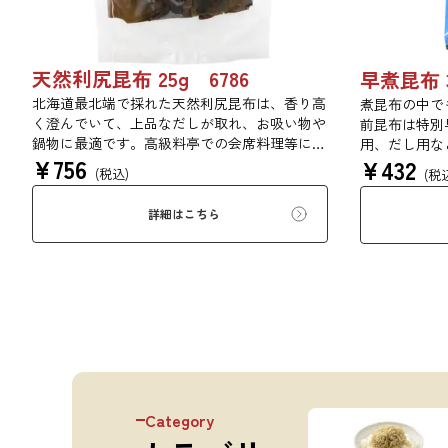
天然利尻昆布 25g 6786
早煮昆布 3
北海道最北端で採れた天然利尻昆布は、香り高
煮昆布の中で
く澄んでいて、上品なだしが取れ、お吸い物や
前昆布は特別
鍋物に最適です。高級料亭での会席料理等にも
用、だし用な
¥
756
¥
432
使われている高級昆布です。
能昆布です。
(税込)
(税
詳細はこちら
Category