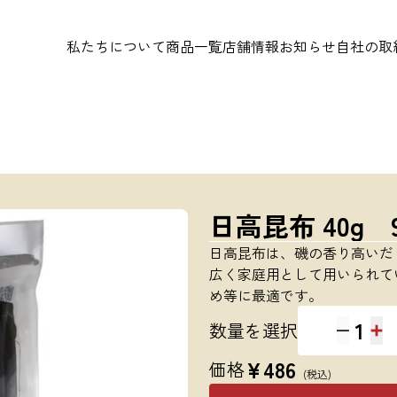
私たちについて
商品一覧
店舗情報
お知らせ
自社の取
日高昆布 40g 9
日高昆布は、磯の香り高いだ
広く家庭用として用いられて
め等に最適です。
1
数量を選択
¥
486
価格
(税込)